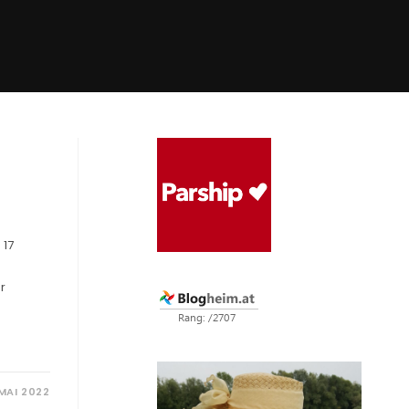
 17
r
 MAI 2022